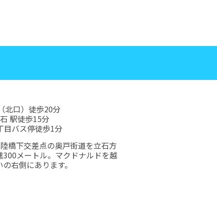
（北口）
徒歩20分
 石 駅
徒歩15分
丁目バス停
徒歩1分
戸陸橋下交差点の奥戸街道を立石方
進300メートル。マクドナルドを越
いの右側にあります。