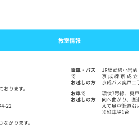
教室情報
電車・バス
JR総武線小岩駅
で
京 成 線 京 成 立
お越しの方
京成バス奥戸二
ております。
お車で
環状7号線、奥
お越しの方
向へ曲がり、直
-22
えて奥戸街道沿
※駐車場1台
つながります。